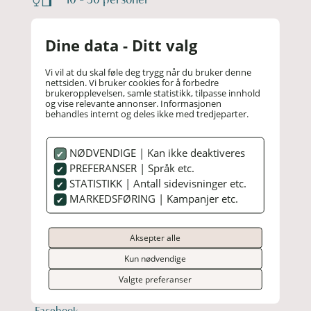
Dine data - Ditt valg
45 – 60 minutter
Vi vil at du skal føle deg trygg når du bruker denne
nettsiden. Vi bruker cookies for å forbedre
brukeropplevelsen, samle statistikk, tilpasse innhold
og vise relevante annonser. Informasjonen
behandles internt og deles ikke med tredjeparter.
NØDVENDIGE | Kan ikke deaktiveres
PREFERANSER | Språk etc.
STATISTIKK | Antall sidevisninger etc.
MARKEDSFØRING | Kampanjer etc.
FINNØY BRYGGEHOTELL
Aksepter alle
Sentralbord:
71 27 58 50
Kun nødvendige
post@finnoybryggehotell.no
Valgte preferanser
Finnøyvegen 207 | 6296 HARØY